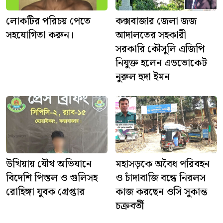
লোকটির পরিচয় পেতে
কক্সবাজার জেলা জজ
সহযোগিতা করুন।
আদালতের সহকারী
সরকারি কৌসুলি এজিপি
নিযুক্ত হলেন এডভোকেট
নুরুল হুদা ইমন
উখিয়ায় যৌথ অভিযানে
মহাসড়কে অবৈধ পরিবহন
বিদেশি পিস্তল ও গুলিসহ
ও চাঁদাবাজি বন্ধে নিরলস
রোহিঙ্গা যুবক গ্রেপ্তার
কাজ করছেন ওসি সুকান্ত
চক্রবর্তী