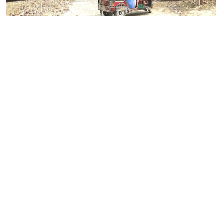
চট্টগ্রাম-কক্সবাজার ও কক্সবাজার-টেকনাফ মহাসড়ক
দেশের অন্যতম গুরুত্বপূর্ণ যোগাযোগপথ। প্রতিদিন
হাজার হাজার যাত্রীবাহী বাস, ট্রাক, কাভার্ডভ্যান,
পিকআপ, পর্যটকবাহী যানবাহন এবং পণ্য পরিবহনকারী
যান এই সড়ক দিয়ে চলাচল করে। একসময় অবৈধ
পরিবহন, ঝুঁকিপূর্ণ থ্রি-হুইলার, চাঁদাবাজি, বেপরোয়া
যান চলাচল এবং মাদক পাচারের কারণে এই মহাসড়ক
নিয়ে ছিল নানা অভিযোগ। তবে সম্প্রতি এসব অনিয়ম
দমনে কঠোর অবস্থান নিয়েছে রামু ক্রসিং হাইওয়ে
থানা।
থানার ভারপ্রাপ্ত কর্মকর্তা (ওসি) সুকান্ত চক্রবর্তীর