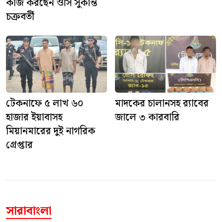
কাজ করছেন ওসি সুকান্ত
চক্রবর্তী
টেকনাফে ৫ লাখ ৬০
মাদকের চালানসহ র‍্যাবের
হাজার ইয়াবাসহ
জালে ৩ কারবারি
মিয়ানমারের দুই নাগরিক
গ্রেপ্তার
সারাবাংলা