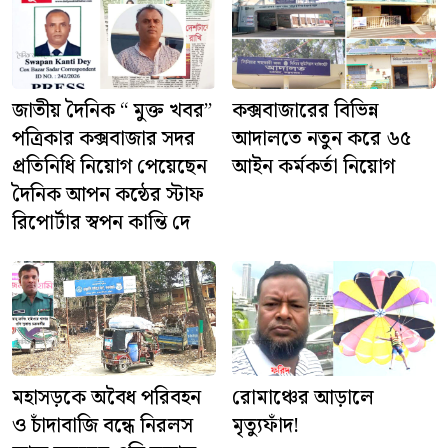
জাতীয় দৈনিক “ মুক্ত খবর”
কক্সবাজারের বিভিন্ন
পত্রিকার কক্সবাজার সদর
আদালতে নতুন করে ৬৫
প্রতিনিধি নিয়োগ পেয়েছেন
আইন কর্মকর্তা নিয়োগ
দৈনিক আপন কন্ঠের স্টাফ
রিপোর্টার স্বপন কান্তি দে
মহাসড়কে অবৈধ পরিবহন
রোমাঞ্চের আড়ালে
ও চাঁদাবাজি বন্ধে নিরলস
মৃত্যুফাঁদ!