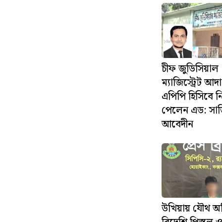
চীফ জুডিসিয়াল
ম্যাজিস্ট্রেট আ
এপিপি হিসিবে 
পেলেন এড: সা
আবেদীন
উখিয়ায় যৌথ অ