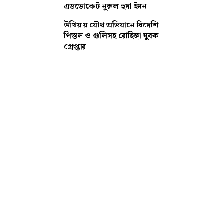
এডভোকেট নুরুল হুদা ইমন
উখিয়ায় যৌথ অভিযানে বিদেশি
পিস্তল ও গুলিসহ রোহিঙ্গা যুবক
গ্রেপ্তার
মহাসড়কে অবৈধ পরিবহন ও
চাঁদাবাজি বন্ধে নিরলস কাজ
করছেন ওসি সুকান্ত চক্রবর্তী
সাংবাদিক নির্যাতন প্রতিরোধ
কমিটি লোহাগাড়া শাখার আহ্বায়ক
কমিটি গঠিত
রোমাঞ্চের আড়ালে মৃত্যুফাঁদ!
টেকনাফে ৫ লাখ ৬০ হাজার
ইয়াবাসহ মিয়ানমারের দুই নাগরিক
গ্রেপ্তার