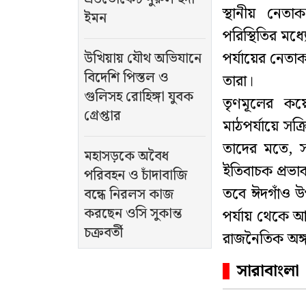
স্থানীয় নেতা
ইমন
পরিস্থিতির মধ্
পর্যায়ের নেতা
উখিয়ায় যৌথ অভিযানে
বিদেশি পিস্তল ও
তারা।
গুলিসহ রোহিঙ্গা যুবক
তৃণমূলের কয়
গ্রেপ্তার
মাঠপর্যায়ে সক
তাদের মতে, সাজ
মহাসড়কে অবৈধ
ইতিবাচক প্রভ
পরিবহন ও চাঁদাবাজি
তবে ঈদগাঁও উপ
বন্ধে নিরলস কাজ
করছেন ওসি সুকান্ত
পর্যায় থেকে আ
চক্রবর্তী
রাজনৈতিক অঙ্
সারাবাংলা