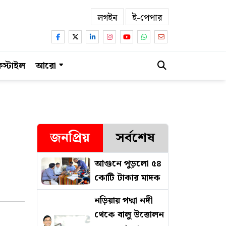
লগইন
ই-পেপার
স্টাইল
আরো
জনপ্রিয়
সর্বশেষ
আগুনে পুড়লো ৫৪
কোটি টাকার মাদক
নড়িয়ায় পদ্মা নদী
থেকে বালু উত্তোলন