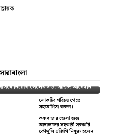
হ্বায়ক
সারাবাংলা
চীফ জুডিসিয়াল ম্যাজিস্ট্রেট আদালতের এপিপি
হিসিবে নিয়োগ পেলেন এড: সাজিদ আবেদীন
লোকটির পরিচয় পেতে
সহযোগিতা করুন।
কক্সবাজার জেলা জজ
আদালতের সহকারী সরকারি
কৌসুলি এজিপি নিযুক্ত হলেন