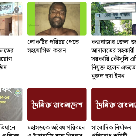
লোকটির পরিচয় পেতে
কক্সবাজার জেলা 
দালতের
সহযোগিতা করুন।
আদালতের সহকারী
নিয়োগ
সরকারি কৌসুলি এ
জিদ
নিযুক্ত হলেন এড
নুরুল হুদা ইমন
ভিযানে
মহাসড়কে অবৈধ পরিবহন
সাংবাদিক নির্যাতন