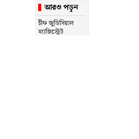
আরও পড়ুন
চীফ জুডিসিয়াল
ম্যাজিস্ট্রেট
আদালতের এপিপি
হিসিবে নিয়োগ
পেলেন এড: সাজিদ
আবেদীন
লোকটির পরিচয়
পেতে সহযোগিতা
করুন।
কক্সবাজার জেলা
জজ আদালতের
সহকারী সরকারি