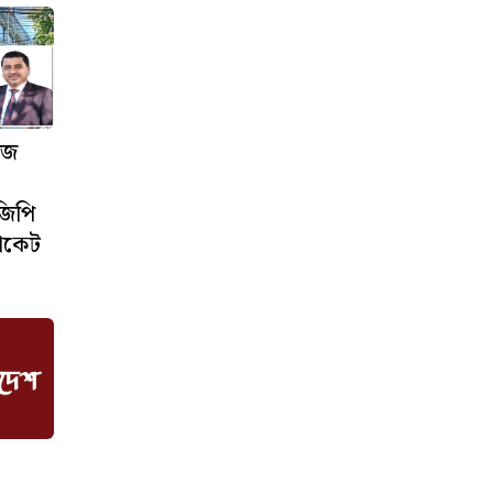
জজ
জিপি
ভোকেট