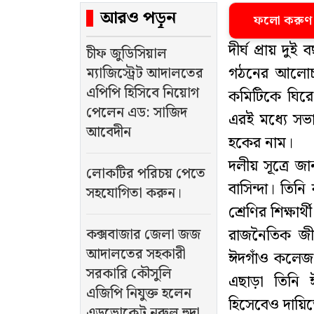
আরও পড়ুন
ফলো করুণ
দীর্ঘ প্রায় দ
চীফ জুডিসিয়াল
গঠনের আলোচনা
ম্যাজিস্ট্রেট আদালতের
এপিপি হিসিবে নিয়োগ
কমিটিকে ঘিরে 
পেলেন এড: সাজিদ
এরই মধ্যে সভ
আবেদীন
হকের নাম।
দলীয় সূত্রে জ
লোকটির পরিচয় পেতে
বাসিন্দা। তিনি
সহযোগিতা করুন।
শ্রেণির শিক্ষার্থী
কক্সবাজার জেলা জজ
রাজনৈতিক জীব
আদালতের সহকারী
ঈদগাঁও কলেজ ছ
সরকারি কৌসুলি
এছাড়া তিনি ঈ
এজিপি নিযুক্ত হলেন
হিসেবেও দায়িত
এডভোকেট নুরুল হুদা