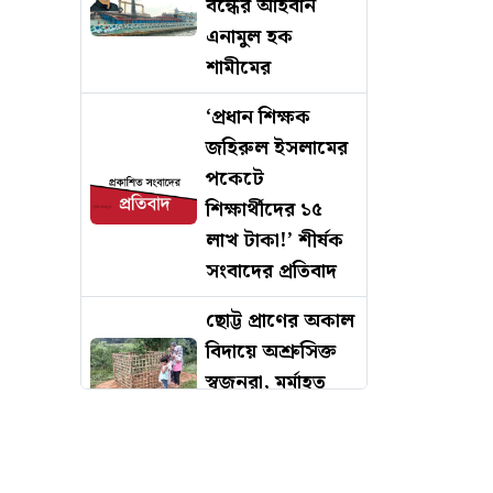
বন্ধের আহবান
এনামুল হক
শামীমের
‘প্রধান শিক্ষক
জহিরুল ইসলামের
পকেটে
শিক্ষার্থীদের ১৫
লাখ টাকা!’ শীর্ষক
সংবাদের প্রতিবাদ
ছোট্ট প্রাণের অকাল
বিদায়ে অশ্রুসিক্ত
স্বজনরা, মর্মাহত
উখিয়া সমিতি
কক্সবাজার আদালত