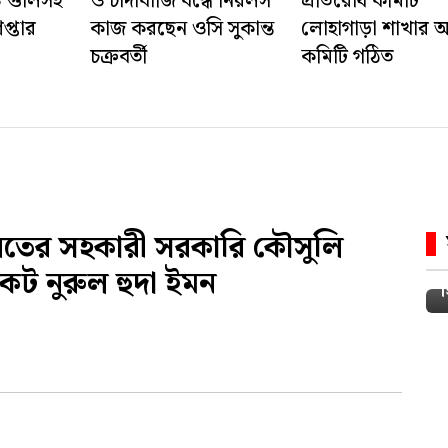
ও গুলিসহ
ও চাঁদাবাজি বন্ধে নিরলস
প্রতিরোধ কমিটি
েপ্তার
কাজ করছেন ওসি সুকান্ত
লোহাগাড়া শাখার আ
চক্রবর্তী
কমিটি গঠিত
তের সহকারী সরকারি কৌসুলি
েট নুরুল হুদা ইমন