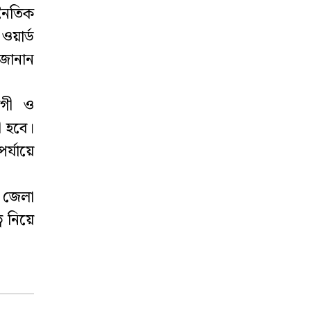
খালেক
নৈতিক
ওয়ার্ড
সবচেয়ে বেশি অর্থ
ব্যয় করেও কম
 জানান
আয় বাংলাদেশি
কর্মীদের
াগী ও
ধরাছোঁয়ার বাইরে
ী হবে।
সাজাপ্রাপ্ত আসামি
র্যায়ে
সেলিনা আক্তার
‘শিশুদের নির্দিষ্ট
া জেলা
মানদণ্ডে না মেপে
ব নিয়ে
মেধা বিকাশের
সুযোগ দিতে হবে’