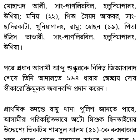
মোহাম্মদ আলী, সাং-পাগলিরবিল, হলুদিয়াপালং,
উখিয়া; মনিয়া (২২), পিতা সৈয়দ আকবর, সাং-
ছাদিরকাটা, খুনিয়াপালং, রামু; হোছন (১৯), পিতা
ইদ্রিস ভান্ডারী, সাং-পাগলিরবিল, হলুদিয়াপালং,
উখিয়া।
পরে প্রধান আসামী আব্দু শুক্কুরকে নিবিড় জিজ্ঞাসাবাদ
শেষে তিনি আদালতে ১৬৪ ধারায় স্বেচ্ছায় দোষ
স্বীকারোক্তিমূলক জবানবন্দি প্রদান করেন।
প্রাথমিক তদন্তে রামু থানা পুলিশ জানতে পারে,
আসামীরা পরিকল্পিতভাবে অটো মিশুক ছিনতাইয়ের
উদ্দেশ্যে ভিকটিম শামসুল আলম (৫১)-কে কক্সবাজার