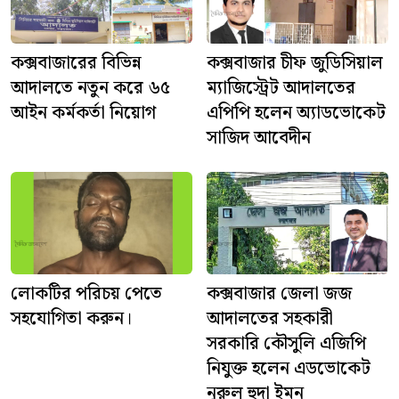
কক্সবাজারের বিভিন্ন
কক্সবাজার চীফ জুডিসিয়াল
আদালতে নতুন করে ৬৫
ম্যাজিস্ট্রেট আদালতের
আইন কর্মকর্তা নিয়োগ
এপিপি হলেন অ্যাডভোকেট
সাজিদ আবেদীন
লোকটির পরিচয় পেতে
কক্সবাজার জেলা জজ
সহযোগিতা করুন।
আদালতের সহকারী
সরকারি কৌসুলি এজিপি
নিযুক্ত হলেন এডভোকেট
নুরুল হুদা ইমন