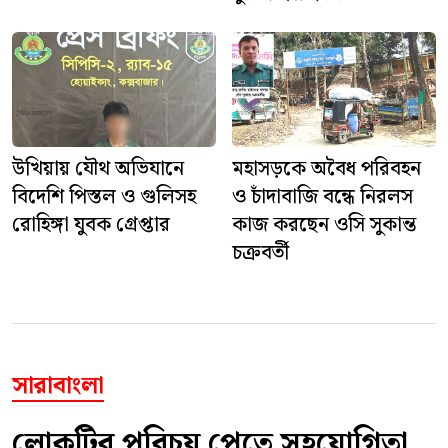
উখিয়ায় যৌথ অভিযানে
মহাসড়কে অবৈধ পরিবহন
বিদেশি পিস্তল ও গুলিসহ
ও চাঁদাবাজি বন্ধে নিরলস
রোহিঙ্গা যুবক গ্রেপ্তার
কাজ করছেন ওসি সুকান্ত
চক্রবর্তী
সারাবাংলা
লোকটির পরিচয় পেতে সহযোগিতা