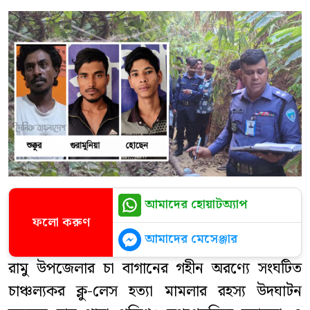
আমাদের হোয়াটঅ্যাপ
ফলো করুণ
আমাদের মেসেঞ্জার
রামু উপজেলার চা বাগানের গহীন অরণ্যে সংঘটিত
চাঞ্চল্যকর ক্লু-লেস হত্যা মামলার রহস্য উদঘাটন