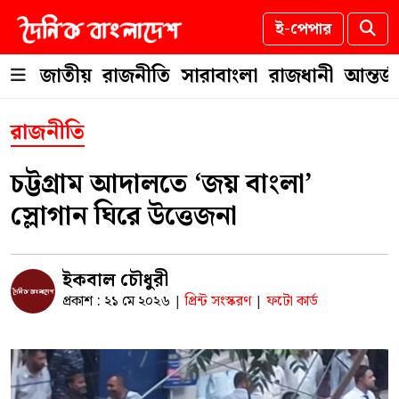
ই-পেপার
জাতীয়
রাজনীতি
সারাবাংলা
রাজধানী
আন্তর্
রাজনীতি
চট্টগ্রাম আদালতে ‘জয় বাংলা’
স্লোগান ঘিরে উত্তেজনা
ইকবাল চৌধুরী
প্রকাশ : ২১ মে ২০২৬
প্রিন্ট সংস্করণ
ফটো কার্ড
|
|