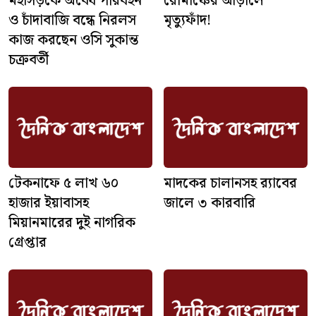
মহাসড়কে অবৈধ পরিবহন
রোমাঞ্চের আড়ালে
ও চাঁদাবাজি বন্ধে নিরলস
মৃত্যুফাঁদ!
কাজ করছেন ওসি সুকান্ত
চক্রবর্তী
টেকনাফে ৫ লাখ ৬০
মাদকের চালানসহ র‍্যাবের
হাজার ইয়াবাসহ
জালে ৩ কারবারি
মিয়ানমারের দুই নাগরিক
গ্রেপ্তার