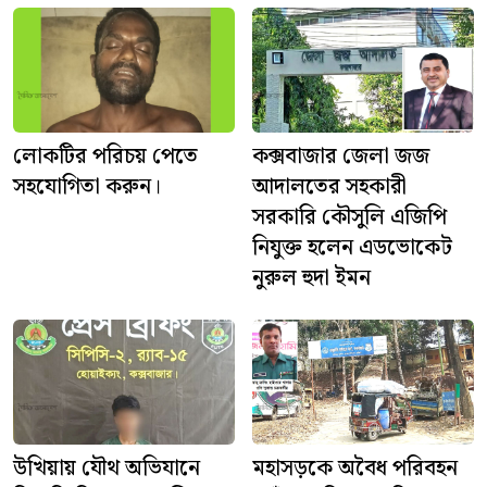
লোকটির পরিচয় পেতে
কক্সবাজার জেলা জজ
সহযোগিতা করুন।
আদালতের সহকারী
সরকারি কৌসুলি এজিপি
নিযুক্ত হলেন এডভোকেট
নুরুল হুদা ইমন
উখিয়ায় যৌথ অভিযানে
মহাসড়কে অবৈধ পরিবহন