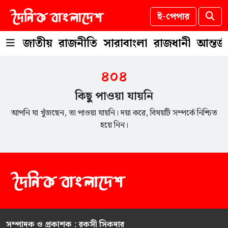
ই-পেপার
জাতীয়
রাজনীতি
সারাবাংলা
রাজধানী
আন্তর্
৪০৪
কিছু পাওয়া যায়নি
আপনি যা খুঁজছেন, তা পাওয়া যায়নি। দয়া করে, বিষয়টি সম্পর্কে নিশ্চিত
হয়ে নিন।
সম্পাদক ও প্রকাশক : রকসী সিকদার