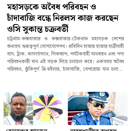
মহাসড়কে অবৈধ পরিবহন ও
চাঁদাবাজি বন্ধে নিরলস কাজ করছেন
ওসি সুকান্ত চক্রবর্তী
চট্টগ্রাম-কক্সবাজার ও কক্সবাজার-টেকনাফ মহাসড়ক দেশের
অন্যতম গুরুত্বপূর্ণ যোগাযোগপথ। প্রতিদিন হাজার হাজার যাত্রীবাহী
বাস, ট্রাক, কাভার্ডভ্যান, পিকআপ, পর্যটকবাহী যানবাহন এবং পণ্য
পরিবহনকারী যান এই সড়ক দিয়ে চলাচল করে। একসময় অবৈধ
পরিবহন, ঝুঁকিপূর্ণ থ্রি-হুইলার, চাঁদাবাজি, বেপরোয়া যান চলাচল
এবং মাদক পাচারের কারণে এই মহাসড়ক নিয়ে ছিল নানা
অভিযোগ। তবে সম্প্রতি এসব অনিয়ম দমনে কঠোর অবস্থান
নিয়েছে রামু ক্রসিং হাইওয়ে থানা।থানার ভারপ্রাপ্ত কর্মকর্তা (ওসি)
সুকান্ত চক্রবর্তীর নেতৃত্বে পরিচালিত ধারাবাহিক অভিযান, নিয়মিত
টহল, চেকপোস্ট এবং আইন প্রয়োগের কারণে মহাসড়কে শৃঙ্খলা
ফিরতে শুরু করেছে বলে জানিয়েছেন পরিবহনসংশ্লিষ্ট ব্যক্তি,
চালক ও স্থানীয়রা। আগের তুলনায় মহাসড়কে আইন প্রয়োগের
দৃশ্যমান উপস্থিতি বেড়েছে, ফলে চালকদের মধ্যে ট্রাফিক আইন