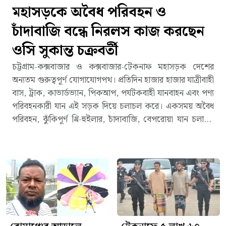
মহাসড়কে অবৈধ পরিবহন ও
চাঁদাবাজি বন্ধে নিরলস কাজ করছেন
ওসি সুকান্ত চক্রবর্তী
চট্টগ্রাম-কক্সবাজার ও কক্সবাজার-টেকনাফ মহাসড়ক দেশের
অন্যতম গুরুত্বপূর্ণ যোগাযোগপথ। প্রতিদিন হাজার হাজার যাত্রীবাহী
বাস, ট্রাক, কাভার্ডভ্যান, পিকআপ, পর্যটকবাহী যানবাহন এবং পণ্য
পরিবহনকারী যান এই সড়ক দিয়ে চলাচল করে। একসময় অবৈধ
পরিবহন, ঝুঁকিপূর্ণ থ্রি-হুইলার, চাঁদাবাজি, বেপরোয়া যান চলাচল
এবং মাদক পাচারের কারণে এই মহাসড়ক নিয়ে ছিল নানা
অভিযোগ। তবে সম্প্রতি এসব অনিয়ম দমনে কঠোর অবস্থান
নিয়েছে রামু ক্রসিং হাইওয়ে থানা।থানার ভারপ্রাপ্ত কর্মকর্তা (ওসি)
সুকান্ত চক্রবর্তীর নেতৃত্বে পরিচালিত ধারাবাহিক অভিযান, নিয়মিত
টহল, চেকপোস্ট এবং আইন প্রয়োগের কারণে মহাসড়কে শৃঙ্খলা
ফিরতে শুরু করেছে বলে জানিয়েছেন পরিবহনসংশ্লিষ্ট ব্যক্তি,
চালক ও স্থানীয়রা। আগের তুলনায় মহাসড়কে আইন প্রয়োগের
দৃশ্যমান উপস্থিতি বেড়েছে, ফলে চালকদের মধ্যে ট্রাফিক আইন