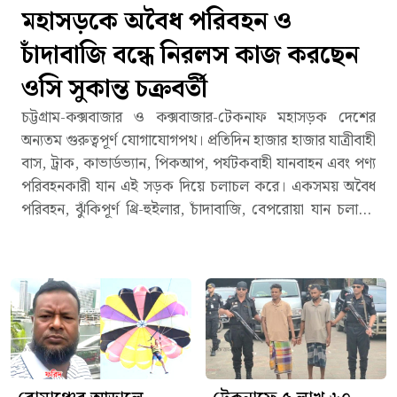
মহাসড়কে অবৈধ পরিবহন ও
চাঁদাবাজি বন্ধে নিরলস কাজ করছেন
ওসি সুকান্ত চক্রবর্তী
চট্টগ্রাম-কক্সবাজার ও কক্সবাজার-টেকনাফ মহাসড়ক দেশের
অন্যতম গুরুত্বপূর্ণ যোগাযোগপথ। প্রতিদিন হাজার হাজার যাত্রীবাহী
বাস, ট্রাক, কাভার্ডভ্যান, পিকআপ, পর্যটকবাহী যানবাহন এবং পণ্য
পরিবহনকারী যান এই সড়ক দিয়ে চলাচল করে। একসময় অবৈধ
পরিবহন, ঝুঁকিপূর্ণ থ্রি-হুইলার, চাঁদাবাজি, বেপরোয়া যান চলাচল
এবং মাদক পাচারের কারণে এই মহাসড়ক নিয়ে ছিল নানা
অভিযোগ। তবে সম্প্রতি এসব অনিয়ম দমনে কঠোর অবস্থান
নিয়েছে রামু ক্রসিং হাইওয়ে থানা।থানার ভারপ্রাপ্ত কর্মকর্তা (ওসি)
সুকান্ত চক্রবর্তীর নেতৃত্বে পরিচালিত ধারাবাহিক অভিযান, নিয়মিত
টহল, চেকপোস্ট এবং আইন প্রয়োগের কারণে মহাসড়কে শৃঙ্খলা
ফিরতে শুরু করেছে বলে জানিয়েছেন পরিবহনসংশ্লিষ্ট ব্যক্তি,
চালক ও স্থানীয়রা। আগের তুলনায় মহাসড়কে আইন প্রয়োগের
দৃশ্যমান উপস্থিতি বেড়েছে, ফলে চালকদের মধ্যে ট্রাফিক আইন