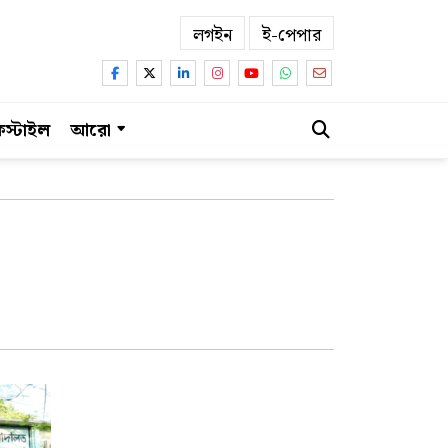
লগইন
ই-পেপার
স্টাইল
আরো