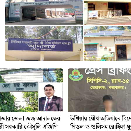
বাজার জেলা জজ আদালতের
উখিয়ায় যৌথ অভিযানে বিদ
রী সরকারি কৌসুলি এজিপি
পিস্তল ও গুলিসহ রোহিঙ্গা য