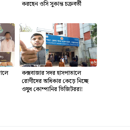
করছেন ওসি সুকান্ত চক্রবর্তী
জালে
কক্সবাজার সদর হাসপাতালে
রোগীদের অধিকার কেড়ে নিচ্ছে
ওষুধ কোম্পানির ভিজিটররা!