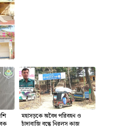
েশি
মহাসড়কে অবৈধ পরিবহন ও
ুবক
চাঁদাবাজি বন্ধে নিরলস কাজ