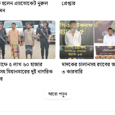
ক্ত হলেন এডভোকেট নুরুল
গ্রেপ্তার
ইমন
াফে ৫ লাখ ৬০ হাজার
মাদকের চালানসহ র‍্যাবের 
সহ মিয়ানমারের দুই নাগরিক
৩ কারবারি
ার
আরো পড়ুন