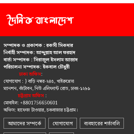
সম্পাদক ও প্রকাশক : রকসী সিকদার
নির্বাহী সম্পাদক: আব্দুল্লাহ আল ফরহাদ
বার্তা সম্পাদক : সিরাজুল ইসলাম আজাদ
পরিচালনা সম্পাদক: ইকবাল চৌধুরী
ঢাকা অফিস
:
যোগাযোগ : } বাড়ি নম্বর-২৪৫, খাইরুন্নেসা
ম্যানশন, কাঁটাবন, নিউ এলিফ্যান্ট রোড, ঢাকা-১২৮৯
চট্টগ্রাম অফিস
:
মোবাইল: +8801756650601
অফিস: হাফেজ টাওয়ার, চকবাজার চট্টগ্রাম।
আমাদের সম্পর্কে
যোগাযোগ
ব্যবহারের শর্তাবলি