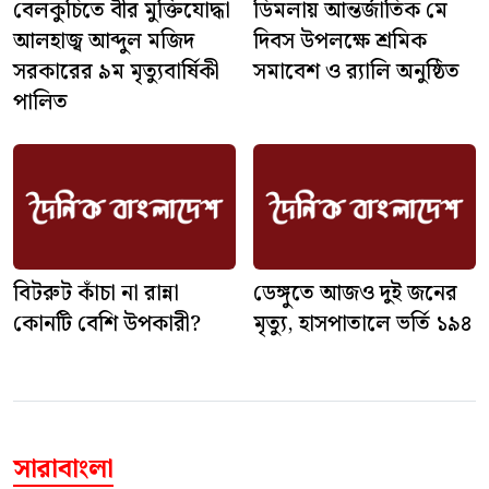
বেলকুচিতে বীর মুক্তিযোদ্ধা
ডিমলায় আন্তর্জাতিক মে
আলহাজ্ব আব্দুল মজিদ
দিবস উপলক্ষে শ্রমিক
সরকারের ৯ম মৃত্যুবার্ষিকী
সমাবেশ ও র‍্যালি অনুষ্ঠিত
পালিত
বিটরুট কাঁচা না রান্না
ডেঙ্গুতে আজও দুই জনের
কোনটি বেশি উপকারী?
মৃত্যু, হাসপাতালে ভর্তি ১৯৪
সারাবাংলা