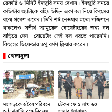
রেফারি ৬ মিনিট ইনজুরি সময় দেখান। ইনজুরি সময়ে
কাউন্টার অ্যাটাকে রহিম উদ্দিন একা বল নিয়ে কিংসের
বক্সে প্রবেশ করেন। তিনি শট নেওয়ার মতো পজিশনে
থাকলেও সতীর্থ স্যামুয়েল বোয়েটাংয়ের জন্য বল
বাড়িয়ে দেন। বোয়েটাং সেই বল ধরতে পারেননি।
কিংসের ডিফেন্ডার তপু বর্মণ ক্লিয়ার করেন।
খেলাধুলা
মহাসড়কে অবৈধ পরিবহন
টেকনাফে ৫ লাখ ৬০
ও চাঁদাবাজি বন্ধে নিরলস
হাজার ইয়াবাসহ