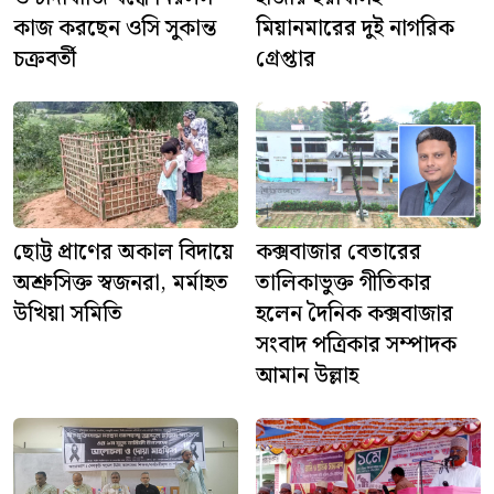
কাজ করছেন ওসি সুকান্ত
মিয়ানমারের দুই নাগরিক
চক্রবর্তী
গ্রেপ্তার
ছোট্ট প্রাণের অকাল বিদায়ে
কক্সবাজার বেতারের
অশ্রুসিক্ত স্বজনরা, মর্মাহত
তালিকাভুক্ত গীতিকার
উখিয়া সমিতি
হলেন দৈনিক কক্সবাজার
সংবাদ পত্রিকার সম্পাদক
আমান উল্লাহ