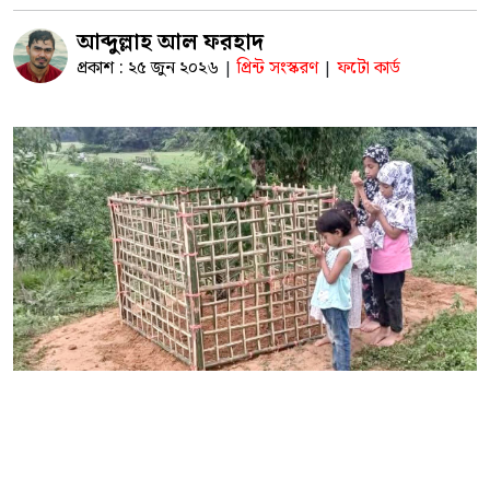
আব্দুল্লাহ আল ফরহাদ
প্রকাশ : ২৫ জুন ২০২৬
প্রিন্ট সংস্করণ
ফটো কার্ড
|
|
ছোট বোনের কবরের পাশে বড় বোনদের অশ্রুসিক্ত প্রার্থনা—এ
যেন হৃদয়ভাঙা এক নিঃশব্দ আর্তনাদ
কক্সবাজারস্থ উখিয়া সমিতির সদস্য সালেহ আহমদের