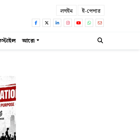
লগইন
ই-পেপার
স্টাইল
আরো