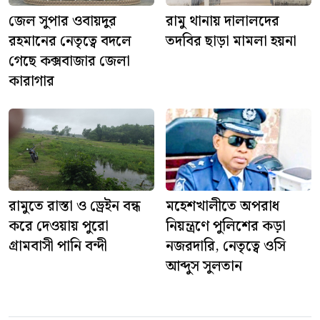
জেল সুপার ওবায়দুর
রামু থানায় দালালদের
রহমানের নেতৃত্বে বদলে
তদবির ছাড়া মামলা হয়না
গেছে কক্সবাজার জেলা
কারাগার
রামুতে রাস্তা ও ড্রেইন বন্ধ
মহেশখালীতে অপরাধ
করে দেওয়ায় পুরো
নিয়ন্ত্রণে পুলিশের কড়া
গ্রামবাসী পানি বন্দী
নজরদারি, নেতৃত্বে ওসি
আব্দুস সুলতান