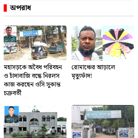
অপরাধ
মহাসড়কে অবৈধ পরিবহন
রোমাঞ্চের আড়ালে
ও চাঁদাবাজি বন্ধে নিরলস
মৃত্যুফাঁদ!
কাজ করছেন ওসি সুকান্ত
চক্রবর্তী