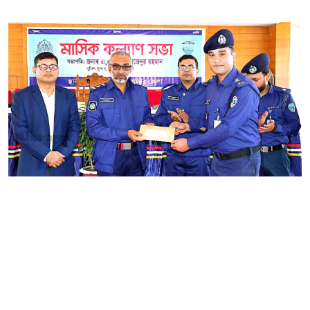
কক্সবাজার সদর মডেল থানায় যোগদানের পর প্রায় ১১
মাসে একের পর এক সফল অভিযানের মাধ্যমে
অপরাধ দমনে আলোচনায় উঠে এসেছেন উপ-
পরিদর্শক (এসআই) কাজী মোহাম্মদ তানভীরুল
আজম। ওয়ারেন্টভুক্ত ও দীর্ঘদিনের পলাতক আসামি