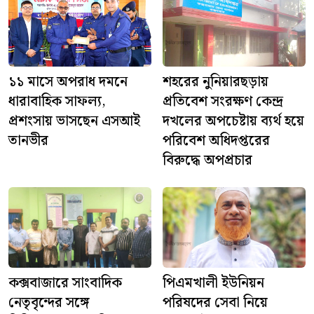
১১ মাসে অপরাধ দমনে
শহরের নুনিয়ারছড়ায়
ধারাবাহিক সাফল্য,
প্রতিবেশ সংরক্ষণ কেন্দ্র
প্রশংসায় ভাসছেন এসআই
দখলের অপচেষ্টায় ব্যর্থ হয়ে
তানভীর
পরিবেশ অধিদপ্তরের
বিরুদ্ধে অপপ্রচার
কক্সবাজারে সাংবাদিক
পিএমখালী ইউনিয়ন
নেতৃবৃন্দের সঙ্গে
পরিষদের সেবা নিয়ে