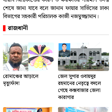
যায়নি।অগ্নিকাণ্ডের কারণ ও ক্ষয়ক্ষতির পরিমাণ তদন্ত
শেষে জানা যাবে বলে জানান ফায়ার সার্ভিসের ঢাকা
বিভাগের সহকারী পরিচালক কাজী নজমুজ্জামান।
রাজধানী
রোমাঞ্চের আড়ালে
জেল সুপার ওবায়দুর
মৃত্যুফাঁদ!
রহমানের নেতৃত্বে বদলে
গেছে কক্সবাজার জেলা
কারাগার