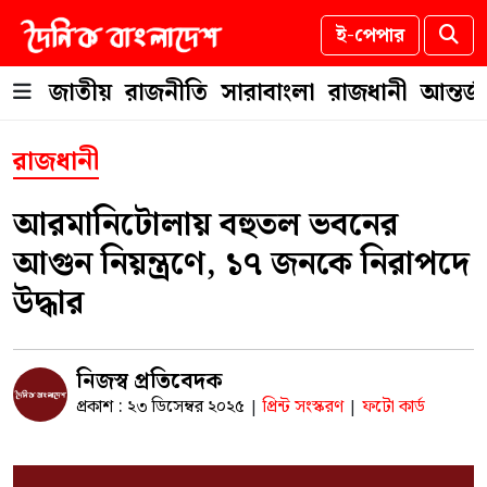
ই-পেপার
জাতীয়
রাজনীতি
সারাবাংলা
রাজধানী
আন্তর্
রাজধানী
আরমানিটোলায় বহুতল ভবনের
আগুন নিয়ন্ত্রণে, ১৭ জনকে নিরাপদে
উদ্ধার
নিজস্ব প্রতিবেদক
প্রকাশ : ২৩ ডিসেম্বর ২০২৫
প্রিন্ট সংস্করণ
ফটো কার্ড
|
|