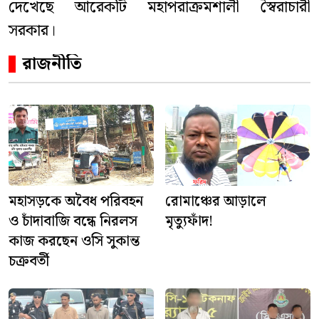
দেখেছে আরেকটি মহাপরাক্রমশালী স্বৈরাচারী
সরকার।
রাজনীতি
মহাসড়কে অবৈধ পরিবহন
রোমাঞ্চের আড়ালে
ও চাঁদাবাজি বন্ধে নিরলস
মৃত্যুফাঁদ!
কাজ করছেন ওসি সুকান্ত
চক্রবর্তী