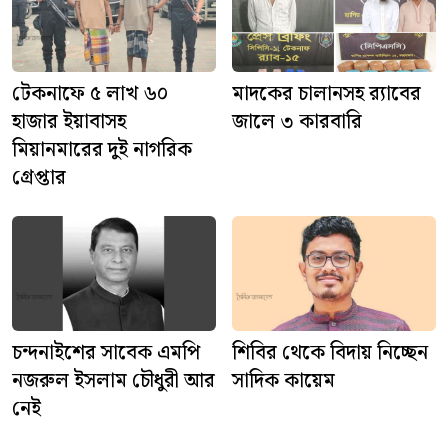
টেকনাফে ৫ লাখ ৬০
মাদকের চালানসহ র‍্যাবের
হাজার ইয়াবাসহ
জালে ৩ কারবারি
মিয়ানমারের দুই নাগরিক
গ্রেপ্তার
চন্দনাইশের সাবেক এমপি
শিবির থেকে বিদায় নিচ্ছেন
নজরুল ইসলাম চৌধুরী আর
সাদিক কায়েম
নেই